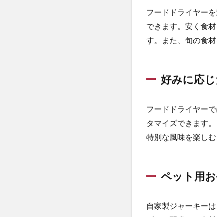
おや
フードドライヤーを
つと
して
できます。安く食材
の利
す。また、旬の食材
点
1.6
まと
好みに応じ
め
2
フードドライヤーで
2.
安
タマイズできます。
全
特別な風味を楽しむ
な
手
作
り
ペット用お
ジ
ャ
ー
自家製ジャーキーは
キ