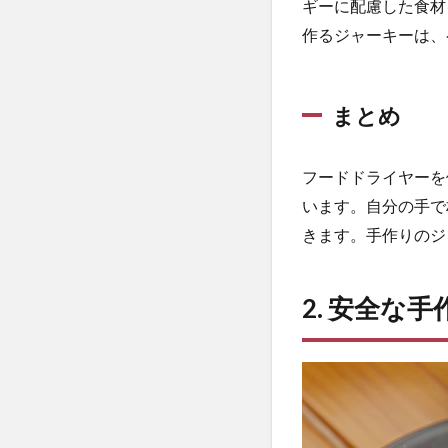
ギーに配慮した食材
ー
作るジャーキーは、
に
必
要
な
まとめ
基
本
の
フードドライヤーを
温
度
います。自分の手で
管
きます。手作りのジ
理
2.1
2. 安全な
肉
類・
魚類
の温
度管
理
2.2