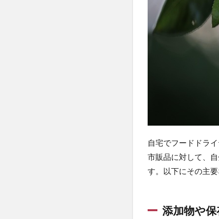
キ
ー
を
作
る
メ
リ
ッ
ト
1.1
添加
物や
保存
自宅でフードドライ
料を
使用
市販品に対して、自
しな
す。以下にその主要
い
1.2
自由
添加物や保
に食