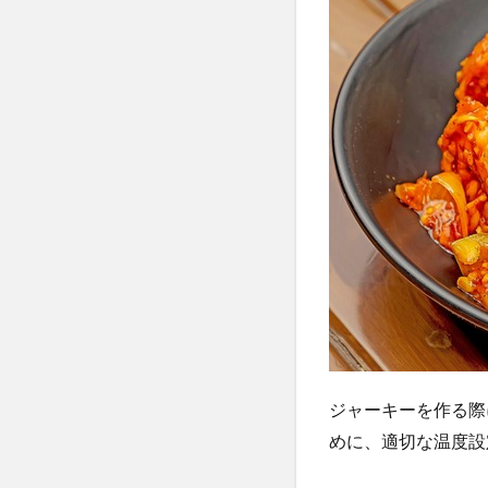
野菜
や果
物の
場合
2.3
乾燥
中の
注意
点
3
3.
ジ
ャ
ー
キ
ー
ジャーキーを作る際
作
めに、適切な温度設
り
に