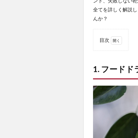
ント、失敗しない乾
全てを詳しく解説し
んか？
目次
1
1.
フ
1. フー
ー
ド
ド
ラ
イ
ヤ
ー
で
ジ
ャ
ー