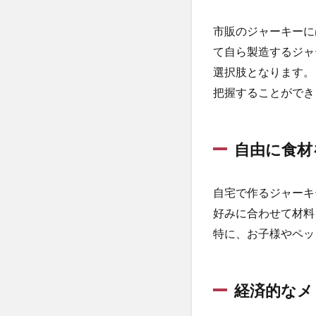
材を
選べ
市販のジャーキーに
る
て自ら製造するジャ
1.3
選択肢となります。
経済
把握することができ
的な
メリ
ット
自由に食材
1.4
好み
に応
自宅で作るジャーキ
じた
味や
好みに合わせて材料
食感
特に、お子様やペッ
の調
整
1.5
経済的なメ
ペッ
ト用