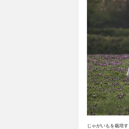
乾燥
3
3. 水
や
り・
施肥
のコ
ツで
大き
く育
てる
テク
ニッ
ク
3.1
水や
りの
ポイ
ント
じゃがいもを栽培す