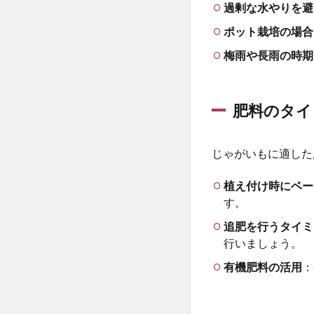
1.3
過剰な水やりを避
害虫
ポット栽培の場合
や病
気の
梅雨や長雨の時期に
早期
発見
2
肥料のタイ
2.
種
い
じゃがいもに適した
も
の
植え付け時にベー
準
す。
備
追肥を行うタイミ
か
ら
行いましょう。
芽
有機肥料の活用
：
出
し
ま
で