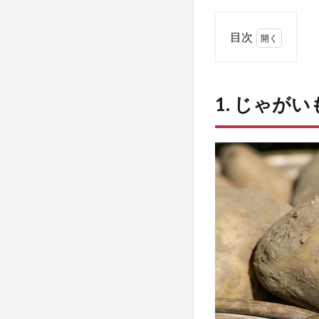
目次
1
1.
じ
1. じゃが
ゃ
が
い
も
栽
培
の
基
本
と
失
敗
し
な
い3