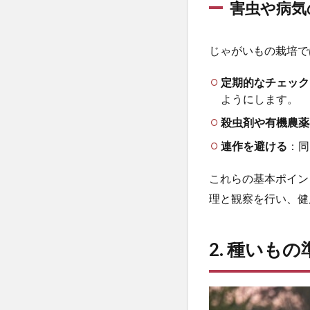
害虫や病気
の
正
し
じゃがいもの栽培で
い
手
定期的なチェック
順
ようにします。
2.1
殺虫剤や有機農薬
種い
もの
連作を避ける
：同
選定
これらの基本ポイン
2.2
芽出
理と観察を行い、健
しの
手順
2. 種いも
2.3
種い
もの
カッ
トと