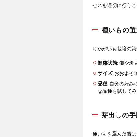
セスを適切に行うこ
3.2
施肥
のテ
クニ
種いもの選
ック
3.3
じゃがいも栽培の第
定期
的な
観察
健康状態
: 傷や
がカ
サイズ
: おおよ
ギ
品種
: 自分の好
4
な品種を試してみ
4.
土
寄
せ
芽出しの手
と
追
肥
種いもを選んだ後は