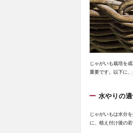
つ
の
ポ
イ
ン
ト
1.1
水や
りの
じゃがいも栽培を成
適切
な管
重要です。以下に、
理
1.2
水やりの適
肥料
のタ
イミ
ング
じゃがいもは水分を
と種
に、植え付け後の若
類