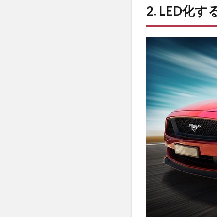
らな
2. LED
いよ
う作
業す
る
3
3.
車
検
に
通
る
LED
ヘ
ッ
ド
ラ
イ
ト
の
選