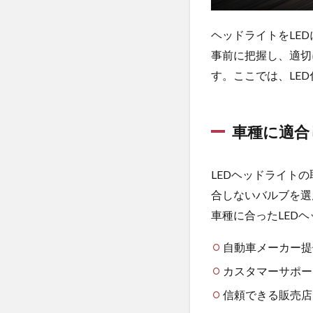
び
方
ヘッドライトをLE
3.1
事前に把握し、適切
車検
す。ここでは、LE
対応
マー
クの
確認
車種に適合
3.2
光量
LEDヘッドライト
の基
合しないバルブを選
準を
チェ
車種に合ったLED
ック
自動車メーカー提
3.3
光色
カスタマーサポー
の規
信頼できる販売店
定に
注意