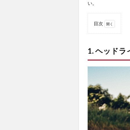
い。
目次
1
1. ヘ
ッド
1. ヘッド
ライ
ト
LED
化の
基本
知識
とメ
リッ
ト・
デメ
リッ
ト
1.1