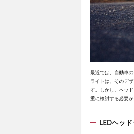
LED
ヘッ
ドラ
イト
のメ
リッ
ト
1.2
LED
ヘッ
最近では、自動車の
ドラ
イト
ライトは、そのデザ
のデ
す。しかし、ヘッド
メリ
ット
重に検討する必要が
2
2.
LED
LEDヘッ
化
す