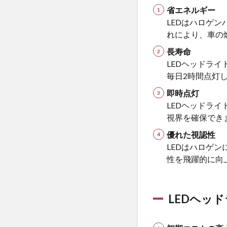
省エネルギー
る
前
LEDはハロゲ
に
れにより、車の
必
長寿命
ず
確
LEDヘッドライ
認
毎日2時間点灯
す
即時点灯
べ
LEDヘッドラ
き4
つ
視界を確保でき
の
優れた視認性
注
LEDはハロゲ
意
性を飛躍的に向
点
2.1
車種
LEDヘッ
に適
合し
てい