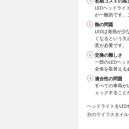
初期コストの高
るこ
LEDヘッドラ
とを
が一般的です。
確認
する
熱の問題
2.2
LEDは発熱が
車検
くなるという欠
対応
意が必要です。
品を
交換の難しさ
選ぶ
一部のLEDヘ
2.3
全体を取替える
光軸
調整
適合性の問題
を必
すべての車両が
ず行
ェックすること
う
ヘッドライトをLE
2.4
違法
分のライフスタイル
改造
にな