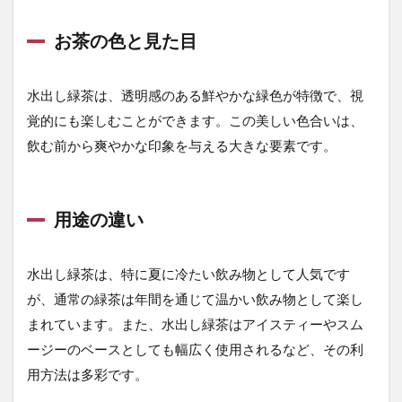
イミ
ング
お茶の色と見た目
2.4
水出
水出し緑茶は、透明感のある鮮やかな緑色が特徴で、視
し緑
茶を
覚的にも楽しむことができます。この美しい色合いは、
より
飲む前から爽やかな印象を与える大きな要素です。
美味
しく
する
テク
ニッ
用途の違い
ク
3
水出し緑茶は、特に夏に冷たい飲み物として人気です
3.
が、通常の緑茶は年間を通じて温かい飲み物として楽し
水
出
まれています。また、水出し緑茶はアイスティーやスム
し
ージーのベースとしても幅広く使用されるなど、その利
緑
茶
用方法は多彩です。
を
作