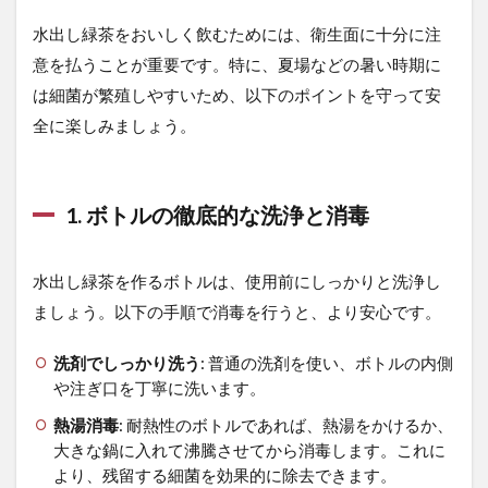
よ
水出し緑茶をおいしく飲むためには、衛生面に十分に注
く
あ
意を払うことが重要です。特に、夏場などの暑い時期に
る
は細菌が繁殖しやすいため、以下のポイントを守って安
質
問
全に楽しみましょう。
7.1
水出
し緑
1. ボトルの徹底的な洗浄と消毒
茶と
普通
のお
水出し緑茶を作るボトルは、使用前にしっかりと洗浄し
茶の
違い
ましょう。以下の手順で消毒を行うと、より安心です。
は何
です
洗剤でしっかり洗う
: 普通の洗剤を使い、ボトルの内側
か?
や注ぎ口を丁寧に洗います。
7.2
熱湯消毒
: 耐熱性のボトルであれば、熱湯をかけるか、
美味
しい
大きな鍋に入れて沸騰させてから消毒します。これに
水出
より、残留する細菌を効果的に除去できます。
し緑