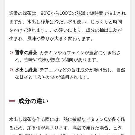
お茶
の色
通常の緑茶は、80℃から100℃の熱湯で短時間で抽出され
と見
た目
ますが、水出し緑茶は冷たい水を使い、じっくりと時間
1.5
をかけて淹れます。この違いにより、成分の抽出に差が
用途
生まれ、風味や香りが大きく変わります。
の違
い
通常の緑茶
: カテキンやカフェインが豊富に引き出さ
2
れ、苦味や渋味が際立つ傾向があります。
2.
水出し緑茶
: テアニンなどの旨味成分が溶け出し、自然
美
味
な甘さとまろやかさが強調されます。
し
い
水
出
成分の違い
し
緑
茶
水出し緑茶を作る際には、熱に敏感なビタミンCが多く残
を
作
るため、栄養価が高まります。高温で淹れた場合、ビタ
る