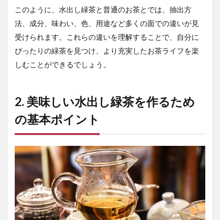
る
このように、水出し緑茶と普通のお茶とでは、抽出方
時
法、成分、味わい、色、用途など多くの面での違いが見
の
受けられます。これらの違いを理解することで、自分に
衛
生
ぴったりの緑茶を見つけ、より充実したお茶ライフを楽
面
しむことができるでしょう。
で
の
注
意
2. 美味しい水出し緑茶を作るため
点
の基本ポイント
3.1
1. ボ
トル
の徹
底的
な洗
浄と
消毒
3.2
2. 水