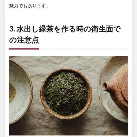
魅力でもあります。
5.2.1
ミネラ
ルウォ
3. 水出し緑茶を作る時の衛生面で
ーター
5.2.2
の注意点
浄水器
の利用
5.3
水選
びの
ポイ
ント
まと
め
6
ま
と
め
7