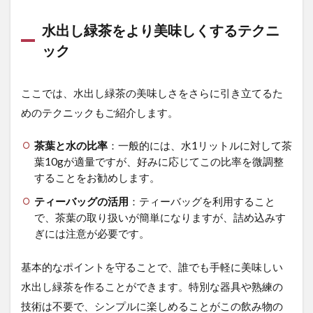
要
な
水出し緑茶をより美味しくするテクニ
注
意
ック
点
と
お
ここでは、水出し緑茶の美味しさをさらに引き立てるた
す
めのテクニックもご紹介します。
す
め
の
茶葉と水の比率
：一般的には、水1リットルに対して茶
水
葉10gが適量ですが、好みに応じてこの比率を微調整
選
することをお勧めします。
び
ティーバッグの活用
：ティーバッグを利用すること
5.1
で、茶葉の取り扱いが簡単になりますが、詰め込みす
水質
の重
ぎには注意が必要です。
要性
基本的なポイントを守ることで、誰でも手軽に美味しい
5.2
おす
水出し緑茶を作ることができます。特別な器具や熟練の
すめ
技術は不要で、シンプルに楽しめることがこの飲み物の
の水