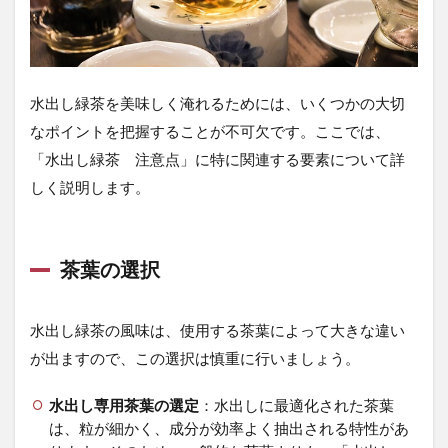
の選
択と
取り
扱い
3.3
水出し緑茶を美味しく淹れるためには、いくつかの大切
3. 茶
なポイントを把握することが不可欠です。ここでは、
葉の
管理
「水出し緑茶 注意点」に特に関連する要素について詳
3.4
しく説明します。
4. 汚
染を
避け
るた
茶葉の選択
めの
注意
水出し緑茶の風味は、使用する茶葉によって大きな違い
4
が出ますので、この選択は慎重に行いましょう。
4.
失
敗
水出し専用茶葉の選定
：水出しに最適化された茶葉
し
は、粒が細かく、成分が効率よく抽出される特性があ
が