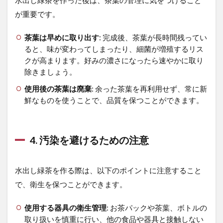
は何
です
が重要です。
か?
茶葉は早めに取り出す
: 完成後、茶葉が長時間残ってい
7.4
ると、味が変わってしまったり、細菌が増殖するリス
水出
し緑
クが高まります。好みの濃さになったら速やかに取り
茶を
除きましょう。
失敗
しな
使用後の茶葉は廃棄
: 余った茶葉を再利用せず、常に新
いた
鮮なものを使うことで、品質を保つことができます。
めの
ポイ
ント
は何
4. 汚染を避けるための注意
です
か?
水出し緑茶を作る際は、以下のポイントに注意すること
で、衛生を保つことができます。
使用する器具の衛生管理
: お茶パックや茶葉、ボトルの
取り扱いを慎重に行い、他の食品や器具と接触しない