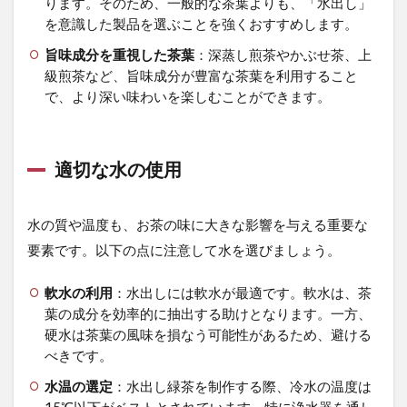
ります。そのため、一般的な茶葉よりも、「水出し」
ち
な
を意識した製品を選ぶことを強くおすすめします。
水
旨味成分を重視した茶葉
：深蒸し煎茶やかぶせ茶、上
出
し
級煎茶など、旨味成分が豊富な茶葉を利用すること
緑
で、より深い味わいを楽しむことができます。
茶
の
作
り
適切な水の使用
方
と
対
水の質や温度も、お茶の味に大きな影響を与える重要な
策
要素です。以下の点に注意して水を選びましょう。
4.1
抽出
軟水の利用
：水出しには軟水が最適です。軟水は、茶
時間
葉の成分を効率的に抽出する助けとなります。一方、
の調
整
硬水は茶葉の風味を損なう可能性があるため、避ける
べきです。
4.2
水温
水温の選定
：水出し緑茶を制作する際、冷水の温度は
と水