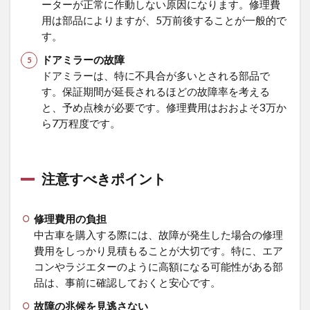
ます
ーターが正常に作動しない原因になります。修理費
か?
用は部品によりますが、5万前後することが一般的で
す。
7.3
スイ
ドアミラーの故障
フト
ドアミラーは、特に不具合が多いとされる部品で
スポ
す。保証期間が延長されるほどの故障率を考える
ーツ
の中
と、予め点検が必要です。修理費用はおおよそ3万か
古車
ら7万程度です。
を購
入す
る
際、
注意すべきポイント
どの
よう
な点
修理費用の負担
に注
中古車を購入する際には、故障が発生した場合の修理
意す
費用をしっかり見積もることが大切です。特に、エア
べき
です
コンやラジエターのように高額になる可能性がある部
か?
品は、事前に確認しておくと安心です。
7.4
故障の兆候を見逃さない