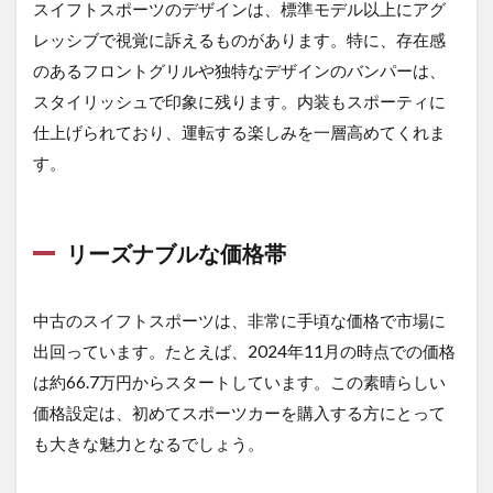
スイフトスポーツのデザインは、標準モデル以上にアグ
ス
ポ
レッシブで視覚に訴えるものがあります。特に、存在感
ー
のあるフロントグリルや独特なデザインのバンパーは、
ツ
を
スタイリッシュで印象に残ります。内装もスポーティに
購
仕上げられており、運転する楽しみを一層高めてくれま
入
す
す。
る
前
の
必
リーズナブルな価格帯
須
チ
ェ
中古のスイフトスポーツは、非常に手頃な価格で市場に
ッ
ク
出回っています。たとえば、2024年11月の時点での価格
ポ
は約66.7万円からスタートしています。この素晴らしい
イ
ン
価格設定は、初めてスポーツカーを購入する方にとって
ト
も大きな魅力となるでしょう。
2.1
走行