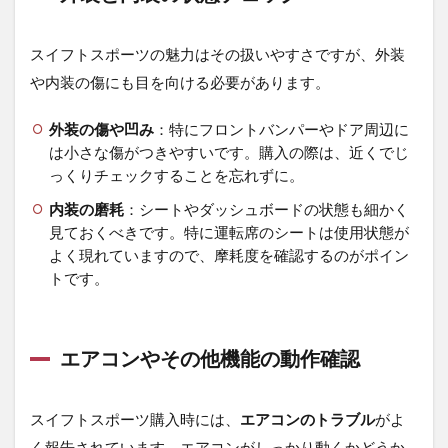
4.2
内装
スイフトスポーツの魅力はその扱いやすさですが、外装
の不
や内装の傷にも目を向ける必要があります。
具合
を見
逃さ
外装の傷や凹み
：特にフロントバンパーやドア周辺に
ない
は小さな傷がつきやすいです。購入の際は、近くでじ
4.3
っくりチェックすることを忘れずに。
実際
内装の磨耗
：シートやダッシュボードの状態も細かく
に触
見ておくべきです。特に運転席のシートは使用状態が
れて
判断
よく現れていますので、摩耗度を確認するのがポイン
する
トです。
4.4
最後
に
エアコンやその他機能の動作確認
5
5.
スイフトスポーツ購入時には、
エアコンのトラブル
がよ
お
得
く報告されています。エアコンがしっかり動くかどうか