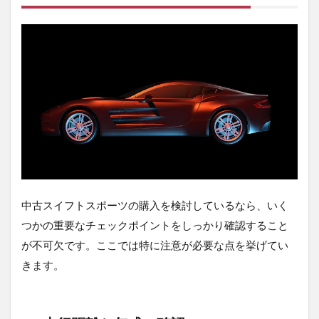
エア
コン
やそ
の他
機能
の動
作確
認
2.5
価格
交渉
のた
めに
中古スイフトスポーツの購入を検討しているなら、いく
3
つかの重要なチェックポイントをしっかり確認すること
3.
よ
が不可欠です。ここでは特に注意が必要な点を挙げてい
く
きます。
発
生
す
る