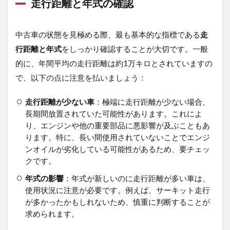
故
走行距離と年式の確認
障
ト
ラ
中古車の状態を見極める際、最も基本的な指標である
走
ブ
行距離と年式
をしっかり確認することが大切です。一般
ル
と
的に、年間平均の走行距離は約1万キロとされていますの
修
で、以下の点に注意を払いましょう：
理
費
用
走行距離が少ない車
：極端に走行距離が少ない場合、
の
長期間放置されていた可能性があります。これによ
実
り、エンジンや他の重要部品に悪影響が及ぶこともあ
態
ります。特に、長い間使用されていないことでエンジ
3.1
ンオイルが劣化している可能性があるため、要チェッ
一般
クです。
的な
故障
年式の影響
：年式が新しいのに走行距離が多い車は、
トラ
使用状況に注意が必要です。例えば、サーキット走行
ブル
が多かったかもしれないため、慎重に判断することが
3.2
求められます。
注意