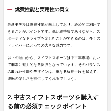
距離
燃費性能と実用性の両立
と年
式の
確認
最新モデルは燃費性能が向上しており、経済的に利用で
2.2
きることがポイントです。低い維持費でありながら、ス
エン
ジン
ポーティなドライブを楽しむことができるのは、多くの
とメ
ドライバーにとっての大きな魅力です。
ンテ
ナン
ス履
以上の理由から、スイフトスポーツは中古車市場におい
歴を
て非常に魅力的な選択肢となっています。そのバランス
確認
の取れた性能やデザインは、単なる移動手段を超えて、
2.3
運転の楽しさを提供してくれるでしょう。
外装
と内
装の
状態
2. 中古スイフトスポーツを購入す
チェ
ック
る前の必須チェックポイント
2.4