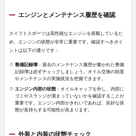
すべ
きポ
イン
エンジンとメンテナンス履歴を確認
ト
4
スイフトスポーツは高性能なエンジンを搭載しているた
4.
め、エンジンの状態が非常に重要です。確認すべきポイ
内
装・
ントは以下の通りです：
外装
の傷
整備記録簿
：過去のメンテナンス履歴が書かれた整備
や不
具合
記録簿は必ずチェックしましょう。オイル交換の頻度
をし
やメンテナンスの実施状況を把握できます。
っか
りチ
エンジン内部の状態
：オイルキャップを外し、内部に
ェッ
ゴミやスラッジが溜まっていないかを確認することが
ク
重要です。エンジン内部がきれいであれば、良好な状
4.1
態が長持ちする可能性が高まります。
外装
の状
態を
外装と内装の状態チェック
確認