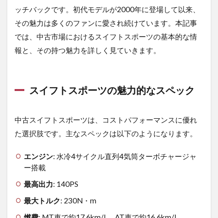
1.1
ッチバックです。初代モデルが2000年に登場して以来、
スイ
フト
その魅力は多くのファンに愛され続けています。本記事
スポ
では、中古市場におけるスイフトスポーツの基本的な情
ーツ
の魅
報と、その持つ魅力を詳しく見ていきます。
力的
なス
ペッ
ク
スイフトスポーツの魅力的なスペック
1.2
使わ
中古スイフトスポーツは、コストパフォーマンスに優れ
れる
シー
た選択肢です。主なスペックは以下のようになります。
ンの
多様
エンジン
: 水冷4サイクル直列4気筒ターボチャージャ
性
ー搭載
1.3
最高出力
: 140PS
魅力
的な
最大トルク
: 230N・m
デザ
イン
燃費
: MT車で約17.6km/L、AT車で約16.6km/L