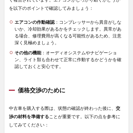
に
を以下のポイントで確認してみましょう：
購
入
す
エアコンの作動確認
：コンプレッサーから異音がしな
る
いか、冷却効果があるかをチェックします。異常があ
た
る場合、修理費用が高くなる可能性があるため、注意
め
深く見極めましょう。
の
タ
その他の機能
：オーディオシステムやナビゲーショ
イ
ン、ライト類も合わせて正常に作動するかどうかを確
ミ
ン
認しておくと安心です。
グ
と
値
引
価格交渉のために
き
交
渉
中古車を購入する際は、状態の確認が終わった後に、
交
術
渉の材料を準備する
ことが重要です。以下の点を参考に
5.1
してみてください：
重要
な購