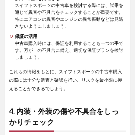
中古
スイフトスポーツの中古車を検討する際には、試乗を
のス
通じて異音や不具合をチェックすることが重要です。
イフ
特にエアコンの異音やエンジンの異常振動などは見逃
トス
ポー
さないようにしましょう。
ツを
保証の活用
お得
に購
中古車購入時には、保証を利用することも一つの手で
入す
す。万が一の不具合に備え、適切な保証プランを検討
るた
しましょう。
めの
タイ
ミン
これらの情報をもとに、スイフトスポーツの中古車購入
グは
の際には十分な調査と確認を行い、リスクを最小限に抑
いつ
です
えることができるでしょう。
か?
4. 内装・外装の傷や不具合をしっ
かりチェック