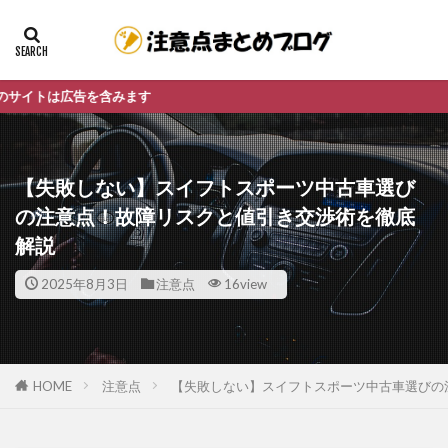
を含みます
【失敗しない】スイフトスポーツ中古車選び
の注意点！故障リスクと値引き交渉術を徹底
解説
2025年8月3日
注意点
16view
HOME
注意点
【失敗しない】スイフトスポーツ中古車選びの