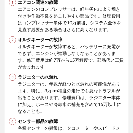
エアコン関連の故障
ーツ
エアコンのコンプレッサーは、経年劣化により焼き
の主
付きや作動不良を起こしやすい部品です。修理費用
なス
ペッ
はコンプレッサー単体で10万前後、システム全体を
クは
見直す必要がある場合はさらに高くなります。
どの
よう
オルタネーターの故障
なも
オルタネーターが故障すると、バッテリーに充電が
ので
できず、エンジンが始動しなくなることがありま
すか?
す。修理費用は約7万から15万程度で、部品代と工賃
7.2
が含まれます。
スイ
ラジエターの水漏れ
フト
スポ
ラジエターは、年数が経つと水漏れの可能性があり
ーツ
ます。特に、3万km程度の走行でも急なトラブルが
はど
出ることがあります。修理費用は、ラジエター本体
のよ
に加え、ホースや冷却水の補充を含めて15万以上に
うな
なることも。
シー
ンで
センサー部品の故障
活躍
各種センサーの異常は、タコメーターやスピードメ
でき