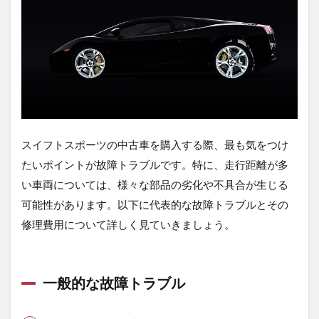
5.3
交渉
の際
の心
構え
6
ま
と
め
スイフトスポーツの中古車を購入する際、最も気をつけ
たいポイントが故障トラブルです。特に、走行距離が多
7
よ
い車両については、様々な部品の劣化や不具合が生じる
く
可能性があります。以下に代表的な故障トラブルとその
あ
る
修理費用について詳しく見ていきましょう。
質
問
7.1
一般的な故障トラブル
スイ
フト
スポ