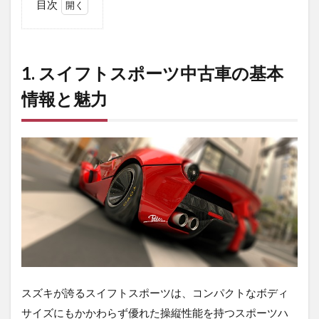
目次
1
1.
ス
イ
1. スイフトスポーツ中古車の基本
フ
ト
情報と魅力
ス
ポ
ー
ツ
中
古
車
の
基
本
情
報
と
魅
スズキが誇るスイフトスポーツは、コンパクトなボディ
力
サイズにもかかわらず優れた操縦性能を持つスポーツハ