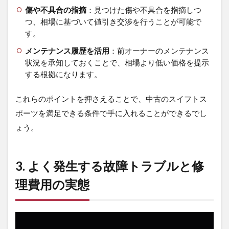
入タ
傷や不具合の指摘
：見つけた傷や不具合を指摘しつ
イミ
つ、相場に基づいて値引き交渉を行うことが可能で
ング
す。
5.2
メンテナンス履歴を活用
：前オーナーのメンテナンス
値引
状況を承知しておくことで、相場より低い価格を提示
き交
する根拠になります。
渉の
コツ
これらのポイントを押さえることで、中古のスイフトス
5.2.1
ポーツを満足できる条件で手に入れることができるでし
1. 事前
リサー
ょう。
チ
5.2.2
2. 状態
3. よく発生する故障トラブルと修
と履歴
の確認
理費用の実態
5.2.3
3. 交渉
のタイ
ミング