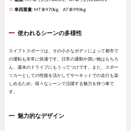
1.4
車両重量
: MT車970kg、AT車990kg
リー
ズナ
ブル
な価
使われるシーンの多様性
格帯
1.5
スイフトスポーツは、その小さなボディによって都市で
燃費
性能
の運転も非常に快適です。日常の通勤や買い物はもちろ
と実
ん、週末のドライブにもうってつけです。また、スポー
用性
の両
ツカーとしての性能を活かしてサーキットでの走行も楽
立
しめるため、様々なシーンで活躍する魅力を持つ車で
2
す。
2.
中
古
ス
魅力的なデザイン
イ
フ
ト