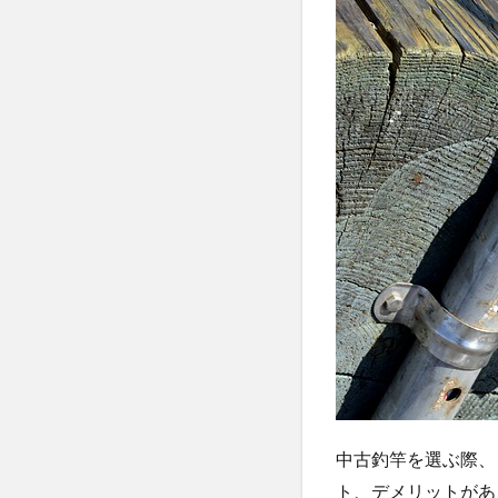
クポ
イン
ト！
傷や
クラ
ック
を見
逃す
な
3.1
ブラ
ンク
スの
状態
を確
認す
る
3.2
中古釣竿を選ぶ際、
ガイ
ト、デメリットがあ
ド部