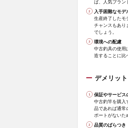
ば、人気ブラン
び
方
入手困難なモデ
生産終了したモ
2.1
チャンスもあり
◆ 中
でしょう。
古釣
具専
環境への配慮
門店
中古釣具の使用
2.2
造することに比
◆ 大
手リ
サイ
デメリット
クル
ショ
ップ
保証やサービス
（セ
中古釣竿を購入
カン
品であれば通常
ドス
トリ
ポートがないた
ート
品質のばらつき
な