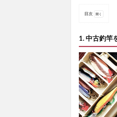
目次
1
1. 中
古釣
1. 中古釣
竿を
購入
する
メリ
ッ
ト・
デメ
リッ
ト
1.1
メリ
ット
1.2