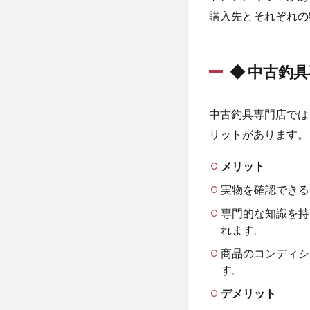
分の
購入先とそれぞれの
チェ
ック
3.3
◆ 中古釣
釣竿
の曲
がる
中古釣具専門店では
ポイ
リットがあります。
ント
を見
メリット
逃さ
ない
実物を確認できる
3.4
専門的な知識を持
定期
れます。
的な
商品のコンディシ
チェ
ック
す。
が肝
デメリット
心