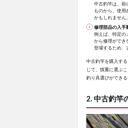
中古釣竿は、前
ど）
ものから、使用
2.3
かもしれません
◆ オ
修理部品の入手
ンラ
イン
例えば、特定の
中古
から修理ができ
釣具
登場するため、
市場
中古釣竿を購入する
2.4
◆ フ
じて、慎重に選ぶこ
リマ
釣り具選びができる
アプ
リ
3
2. 中古釣
3. 購
入前
の必
須チ
ェッ