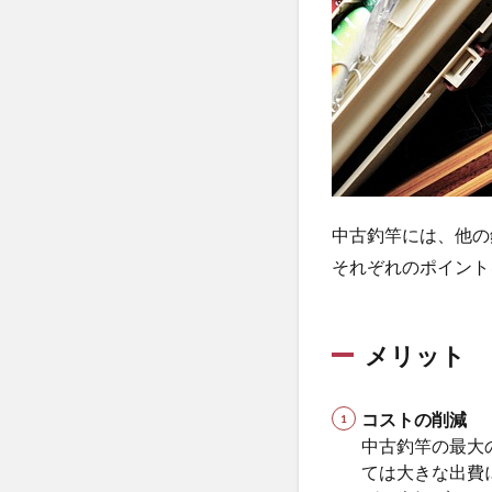
デメ
リッ
ト
2
2.
中
古
釣
竿
の
中古釣竿には、他の
購
それぞれのポイント
入
場
所
に
メリット
よ
る
特
コストの削減
徴
中古釣竿の最大
と
ては大きな出費
選